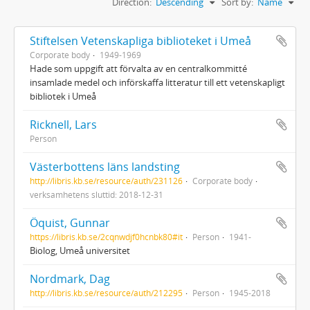
Direction:
Descending
Sort by:
Name
Stiftelsen Vetenskapliga biblioteket i Umeå
Corporate body
1949-1969
Hade som uppgift att förvalta av en centralkommitté
insamlade medel och införskaffa litteratur till ett vetenskapligt
bibliotek i Umeå
Ricknell, Lars
Person
Västerbottens läns landsting
http://libris.kb.se/resource/auth/231126
Corporate body
verksamhetens sluttid: 2018-12-31
Öquist, Gunnar
https://libris.kb.se/2cqnwdjf0hcnbk80#it
Person
1941-
Biolog, Umeå universitet
Nordmark, Dag
http://libris.kb.se/resource/auth/212295
Person
1945-2018