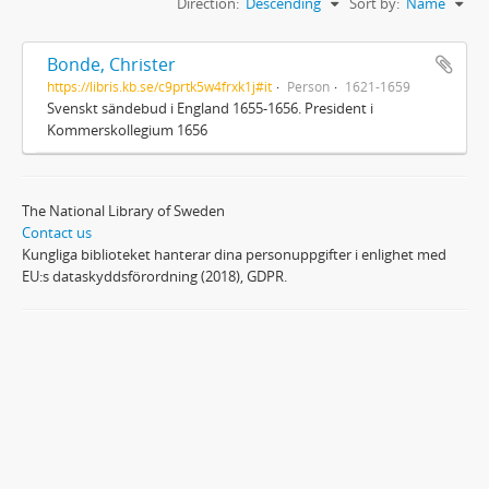
Direction:
Descending
Sort by:
Name
Bonde, Christer
https://libris.kb.se/c9prtk5w4frxk1j#it
Person
1621-1659
Svenskt sändebud i England 1655-1656. President i
Kommerskollegium 1656
The National Library of Sweden
Contact us
Kungliga biblioteket hanterar dina personuppgifter i enlighet med
EU:s dataskyddsförordning (2018), GDPR.