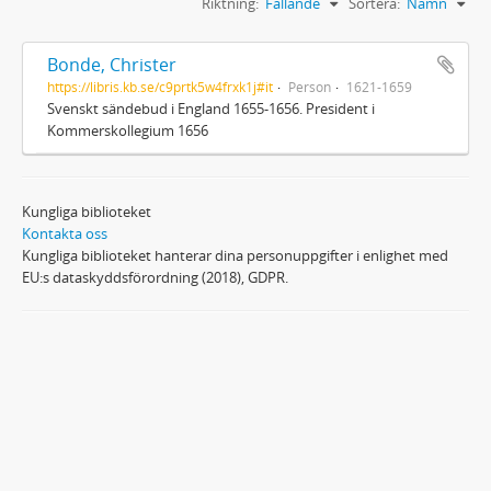
Riktning:
Fallande
Sortera:
Namn
Bonde, Christer
https://libris.kb.se/c9prtk5w4frxk1j#it
Person
1621-1659
Svenskt sändebud i England 1655-1656. President i
Kommerskollegium 1656
Kungliga biblioteket
Kontakta oss
Kungliga biblioteket hanterar dina personuppgifter i enlighet med
EU:s dataskyddsförordning (2018), GDPR.