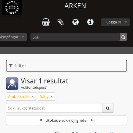
ARKEN
Logga in
ökingångar
Filter
Visar 1 resultat
Auktoritetspost
Ämbetsmän
Säby
Utökade sökmöjligheter