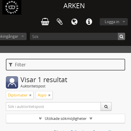
ARKEN
Logga in
ökingångar
Filter
Visar 1 resultat
Auktoritetspost
Diplomater
Aspö
Utökade sökmöjligheter