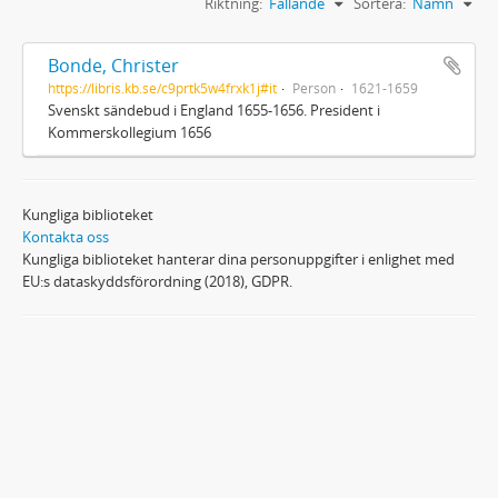
Riktning:
Fallande
Sortera:
Namn
Bonde, Christer
https://libris.kb.se/c9prtk5w4frxk1j#it
Person
1621-1659
Svenskt sändebud i England 1655-1656. President i
Kommerskollegium 1656
Kungliga biblioteket
Kontakta oss
Kungliga biblioteket hanterar dina personuppgifter i enlighet med
EU:s dataskyddsförordning (2018), GDPR.