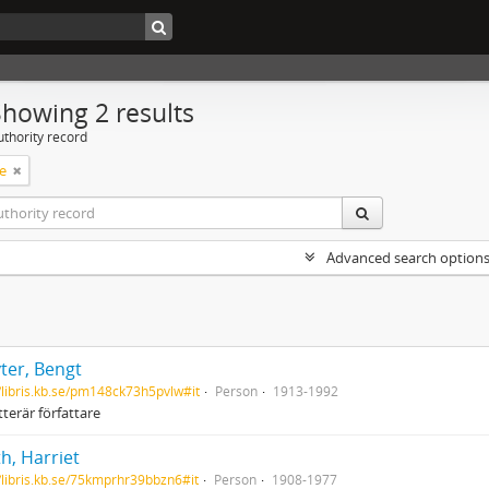
Showing 2 results
uthority record
e
Advanced search option
ter, Bengt
//libris.kb.se/pm148ck73h5pvlw#it
Person
1913-1992
tterär författare
h, Harriet
//libris.kb.se/75kmprhr39bbzn6#it
Person
1908-1977