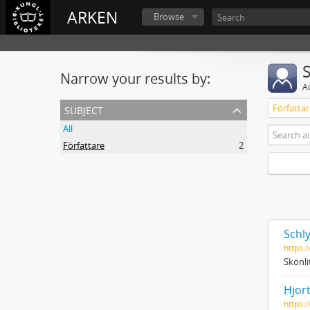
ARKEN
Browse
Narrow your results by:
A
subject
Författar
All
Författare
2
Schly
https:
Skönli
Hjort
https: