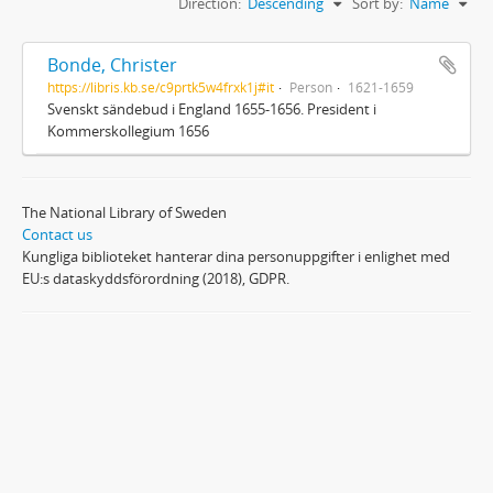
Direction:
Descending
Sort by:
Name
Bonde, Christer
https://libris.kb.se/c9prtk5w4frxk1j#it
Person
1621-1659
Svenskt sändebud i England 1655-1656. President i
Kommerskollegium 1656
The National Library of Sweden
Contact us
Kungliga biblioteket hanterar dina personuppgifter i enlighet med
EU:s dataskyddsförordning (2018), GDPR.