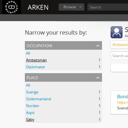
ARKEN
Browse
Narrow your results by:
A
occupation
Ämbets
All
Ämbetsmän
1
Diplomater
1
place
All
Sverige
1
Bond
Södermanland
1
https:/
Norden
1
Svensk
Aspö
1
Säby
1