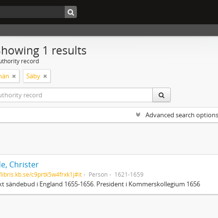
Showing 1 results
uthority record
män
Säby
Advanced search option
e, Christer
/libris.kb.se/c9prtk5w4frxk1j#it
Person
1621-1659
t sändebud i England 1655-1656. President i Kommerskollegium 1656