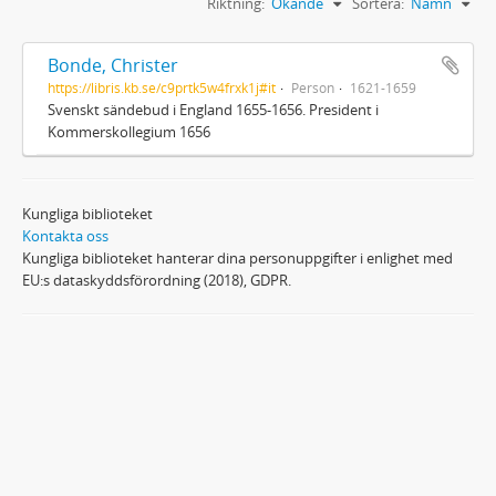
Riktning:
Ökande
Sortera:
Namn
Bonde, Christer
https://libris.kb.se/c9prtk5w4frxk1j#it
Person
1621-1659
Svenskt sändebud i England 1655-1656. President i
Kommerskollegium 1656
Kungliga biblioteket
Kontakta oss
Kungliga biblioteket hanterar dina personuppgifter i enlighet med
EU:s dataskyddsförordning (2018), GDPR.