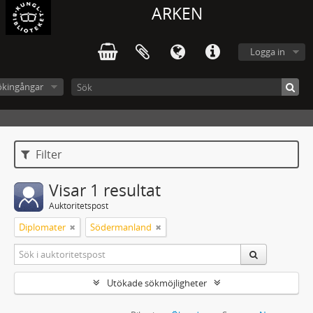
ARKEN
Logga in
ökingångar
Filter
Visar 1 resultat
Auktoritetspost
Diplomater
Södermanland
Utökade sökmöjligheter