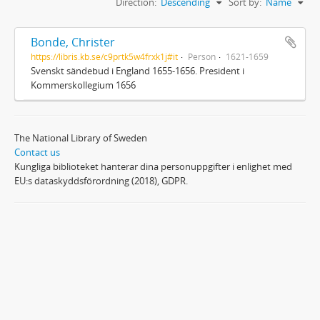
Direction:
Descending
Sort by:
Name
Bonde, Christer
https://libris.kb.se/c9prtk5w4frxk1j#it
Person
1621-1659
Svenskt sändebud i England 1655-1656. President i
Kommerskollegium 1656
The National Library of Sweden
Contact us
Kungliga biblioteket hanterar dina personuppgifter i enlighet med
EU:s dataskyddsförordning (2018), GDPR.