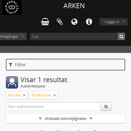
ARKEN
Logga in
ökingångar
Filter
Visar 1 resultat
Auktoritetspost
Norden
Professorer
Utökade sökmöjligheter