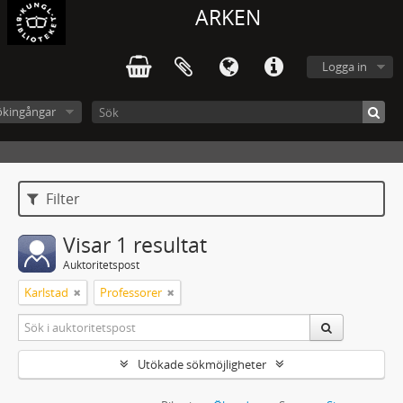
ARKEN
Logga in
ökingångar
Filter
Visar 1 resultat
Auktoritetspost
Karlstad
Professorer
Utökade sökmöjligheter