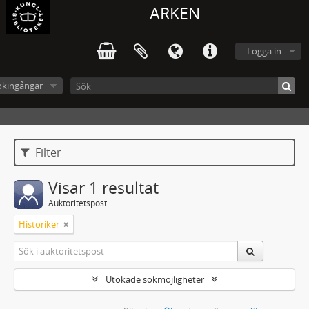
ARKEN
Logga in
ökingångar
Filter
Visar 1 resultat
Auktoritetspost
Historiker
Utökade sökmöjligheter