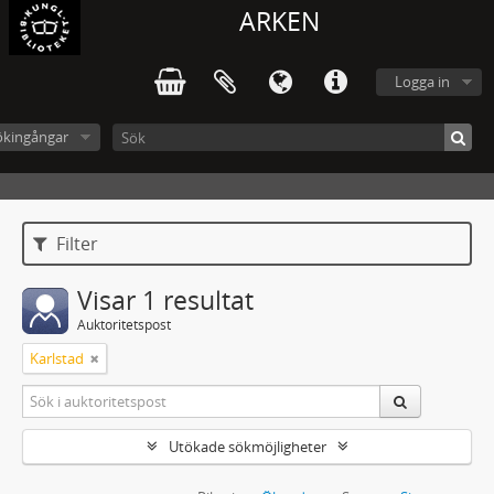
ARKEN
Logga in
ökingångar
Filter
Visar 1 resultat
Auktoritetspost
Karlstad
Utökade sökmöjligheter