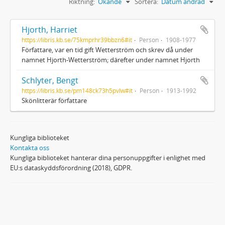
Riktning:
Ökande
Sortera:
Datum ändrad
Hjorth, Harriet
https://libris.kb.se/75kmprhr39bbzn6#it
Person
1908-1977
Författare, var en tid gift Wetterström och skrev då under
namnet Hjorth-Wetterström; därefter under namnet Hjorth
Schlyter, Bengt
https://libris.kb.se/pm148ck73h5pvlw#it
Person
1913-1992
Skönlitterär författare
Kungliga biblioteket
Kontakta oss
Kungliga biblioteket hanterar dina personuppgifter i enlighet med
EU:s dataskyddsförordning (2018), GDPR.