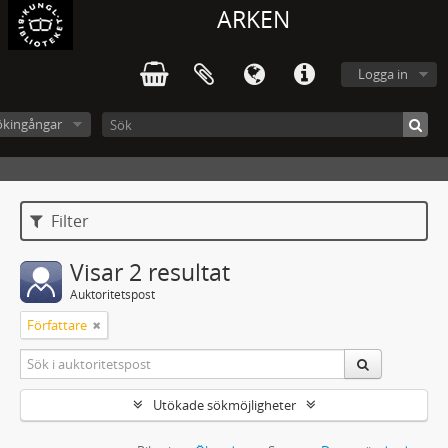
ARKEN
Logga in
ökingångar
Filter
Visar 2 resultat
Auktoritetspost
Författare
Utökade sökmöjligheter