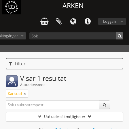
ARKEN
Logga in
ökingångar
Filter
Visar 1 resultat
Auktoritetspost
Karlstad
Utökade sökmöjligheter