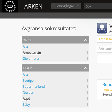
ARKEN
Sökingångar
V
Avgränsa sökresultatet:
A
yrke
Ämbets
Alla
Ämbetsmän
1
Diplomater
1
plats
Alla
Sverige
1
Bond
Södermanland
1
https:/
Norden
1
Svensk
Aspö
1
Säby
1