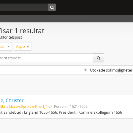
isar 1 resultat
uktoritetspost
män
Aspö
Utökade sökmöjligheter
e, Christer
/libris.kb.se/c9prtk5w4frxk1j#it
Person
1621-1659
t sändebud i England 1655-1656. President i Kommerskollegium 1656