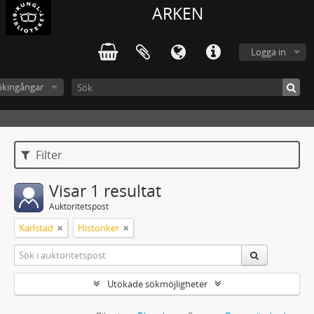
ARKEN
Logga in
ökingångar
Filter
Visar 1 resultat
Auktoritetspost
Karlstad
Historiker
Utökade sökmöjligheter