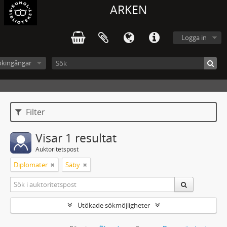
ARKEN
Logga in
ökingångar
Filter
Visar 1 resultat
Auktoritetspost
Diplomater
Säby
Utökade sökmöjligheter