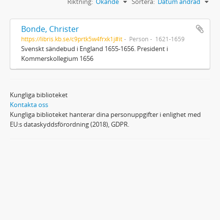
Riktning:
Ökande
Sortera:
Datum ändrad
Bonde, Christer
https://libris.kb.se/c9prtk5w4frxk1j#it
Person
1621-1659
Svenskt sändebud i England 1655-1656. President i
Kommerskollegium 1656
Kungliga biblioteket
Kontakta oss
Kungliga biblioteket hanterar dina personuppgifter i enlighet med
EU:s dataskyddsförordning (2018), GDPR.