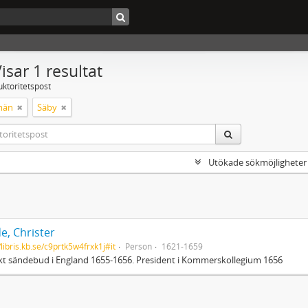
isar 1 resultat
uktoritetspost
män
Säby
Utökade sökmöjligheter
e, Christer
/libris.kb.se/c9prtk5w4frxk1j#it
Person
1621-1659
t sändebud i England 1655-1656. President i Kommerskollegium 1656