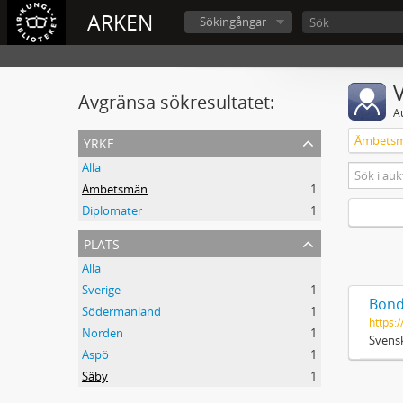
ARKEN
Sökingångar
V
Avgränsa sökresultatet:
A
yrke
Ämbets
Alla
Ämbetsmän
1
Diplomater
1
plats
Alla
Sverige
1
Bond
Södermanland
1
https:/
Norden
1
Svensk
Aspö
1
Säby
1