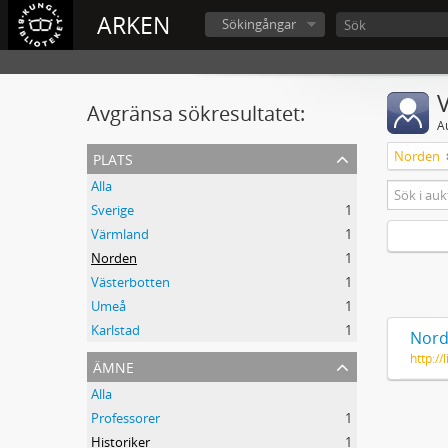
ARKEN
Sökingångar
V
Avgränsa sökresultatet:
A
plats
Norden
Alla
Sverige
1
Värmland
1
Norden
1
Västerbotten
1
Umeå
1
Karlstad
1
Nord
http:/
ämne
Alla
Professorer
1
Historiker
1