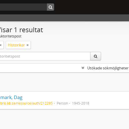
isar 1 resultat
uktoritetspost
Historiker
Utökade sökmöjligheter
mark, Dag
/libris.kb.se/resource/auth/212295
Person
1945-2018