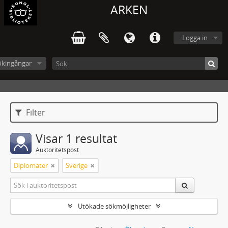
ARKEN
Logga in
ökingångar
Filter
Visar 1 resultat
Auktoritetspost
Diplomater
Sverige
Utökade sökmöjligheter