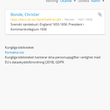
Riktning:
Ökande
Sortera:
Namn
Bonde, Christer
https://libris.kb.se/c9prtk5w4frxk1j#it
Person
1621-1659
Svenskt sändebud i England 1655-1656. President i
Kommerskollegium 1656
Kungliga biblioteket
Kontakta oss
Kungliga biblioteket hanterar dina personuppgifter i enlighet med
EU:s dataskyddsförordning (2018), GDPR.