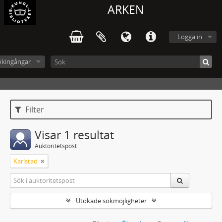
ARKEN
Logga in
ökingångar
Filter
Visar 1 resultat
Auktoritetspost
Karlstad
Utökade sökmöjligheter