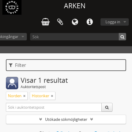
ARKEN
Logga in
ökingångar
Filter
Visar 1 resultat
Auktoritetspost
Norden
Historiker
Utökade sökmöjligheter