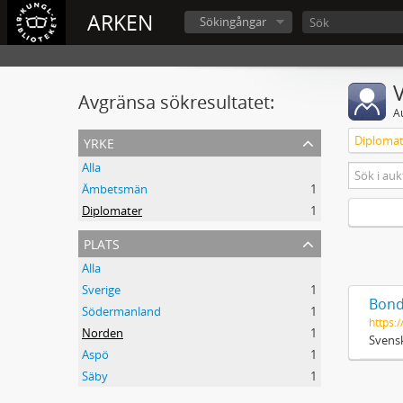
ARKEN
Sökingångar
V
Avgränsa sökresultatet:
A
yrke
Diplomat
Alla
Ämbetsmän
1
Diplomater
1
plats
Alla
Sverige
1
Bond
Södermanland
1
https:/
Norden
1
Svensk
Aspö
1
Säby
1