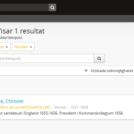
isar 1 resultat
uktoritetspost
er
Norden
Utökade sökmöjligheter
e, Christer
/libris.kb.se/c9prtk5w4frxk1j#it
Person
1621-1659
t sändebud i England 1655-1656. President i Kommerskollegium 1656