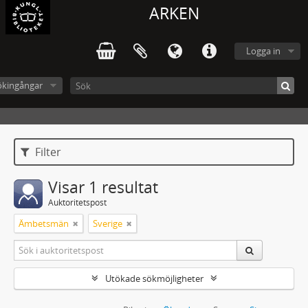
ARKEN
Logga in
ökingångar
Filter
Visar 1 resultat
Auktoritetspost
Ämbetsmän
Sverige
Utökade sökmöjligheter