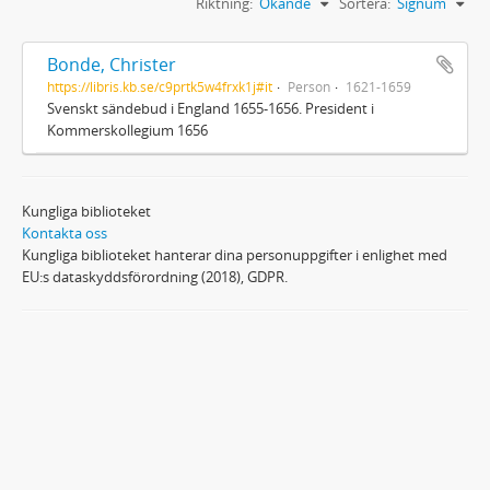
Riktning:
Ökande
Sortera:
Signum
Bonde, Christer
https://libris.kb.se/c9prtk5w4frxk1j#it
Person
1621-1659
Svenskt sändebud i England 1655-1656. President i
Kommerskollegium 1656
Kungliga biblioteket
Kontakta oss
Kungliga biblioteket hanterar dina personuppgifter i enlighet med
EU:s dataskyddsförordning (2018), GDPR.