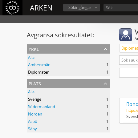
ARKEN
Sökingångar
V
Avgränsa sökresultatet:
A
yrke
Diplomat
Alla
Ämbetsmän
1
Diplomater
1
plats
Alla
Sverige
1
Bond
Södermanland
1
https:/
Norden
1
Svensk
Aspö
1
Säby
1