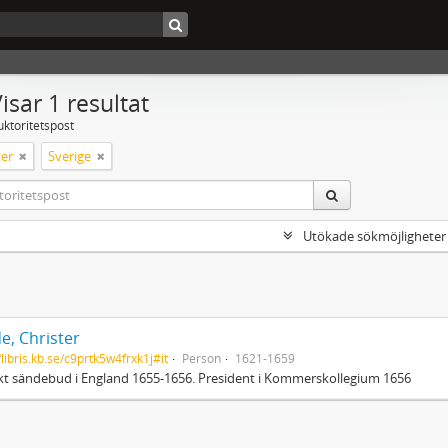
isar 1 resultat
uktoritetspost
er
Sverige
Utökade sökmöjligheter
e, Christer
/libris.kb.se/c9prtk5w4frxk1j#it
Person
1621-1659
t sändebud i England 1655-1656. President i Kommerskollegium 1656