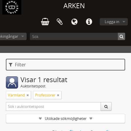
ARKEN
Logga in
ökingångar
Filter
Visar 1 resultat
Auktoritetspost
Värmland
Professorer
Utökade sökmöjligheter