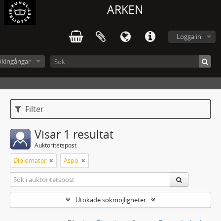
ARKEN
Logga in
ökingångar
Filter
Visar 1 resultat
Auktoritetspost
Diplomater
Aspö
Utökade sökmöjligheter