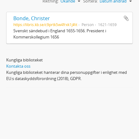
Riktning:
Ökande
Sortera:
Datum ändrad
Bonde, Christer
https://libris.kb.se/c9prtk5w4frxk1j#it
Person
1621-1659
Svenskt sändebud i England 1655-1656. President i
Kommerskollegium 1656
Kungliga biblioteket
Kontakta oss
Kungliga biblioteket hanterar dina personuppgifter i enlighet med
EU:s dataskyddsförordning (2018), GDPR.