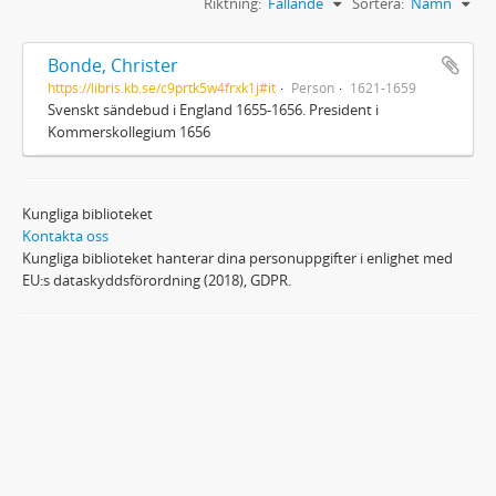
Riktning:
Fallande
Sortera:
Namn
Bonde, Christer
https://libris.kb.se/c9prtk5w4frxk1j#it
Person
1621-1659
Svenskt sändebud i England 1655-1656. President i
Kommerskollegium 1656
Kungliga biblioteket
Kontakta oss
Kungliga biblioteket hanterar dina personuppgifter i enlighet med
EU:s dataskyddsförordning (2018), GDPR.