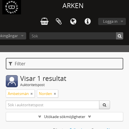
ARKEN
Logga in
ökingångar
Filter
Visar 1 resultat
Auktoritetspost
Ämbetsmän
Norden
Utökade sökmöjligheter