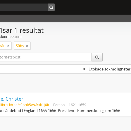
isar 1 resultat
uktoritetspost
män
Säby
Utökade sökmöjligheter
e, Christer
/libris.kb.se/c9prtk5w4frxk1j#it
Person
1621-1659
t sändebud i England 1655-1656. President i Kommerskollegium 1656