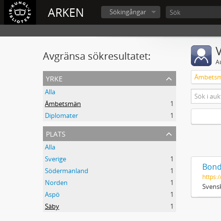
ARKEN
Sökingångar
V
Avgränsa sökresultatet:
A
yrke
Ämbets
Alla
Ämbetsmän
1
Diplomater
1
plats
Alla
Sverige
1
Bond
Södermanland
1
https:/
Norden
1
Svensk
Aspö
1
Säby
1