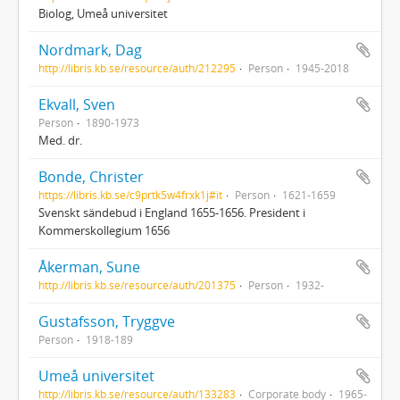
Biolog, Umeå universitet
Nordmark, Dag
http://libris.kb.se/resource/auth/212295
Person
1945-2018
Ekvall, Sven
Person
1890-1973
Med. dr.
Bonde, Christer
https://libris.kb.se/c9prtk5w4frxk1j#it
Person
1621-1659
Svenskt sändebud i England 1655-1656. President i
Kommerskollegium 1656
Åkerman, Sune
http://libris.kb.se/resource/auth/201375
Person
1932-
Gustafsson, Tryggve
Person
1918-189
Umeå universitet
http://libris.kb.se/resource/auth/133283
Corporate body
1965-