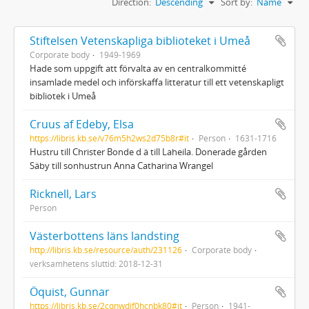
Direction:
Descending
Sort by:
Name
Stiftelsen Vetenskapliga biblioteket i Umeå
Corporate body
1949-1969
Hade som uppgift att förvalta av en centralkommitté
insamlade medel och införskaffa litteratur till ett vetenskapligt
bibliotek i Umeå
Cruus af Edeby, Elsa
https://libris.kb.se/v76m5h2ws2d75b8r#it
Person
1631-1716
Hustru till Christer Bonde d ä till Laheila. Donerade gården
Säby till sonhustrun Anna Catharina Wrangel
Ricknell, Lars
Person
Västerbottens läns landsting
http://libris.kb.se/resource/auth/231126
Corporate body
verksamhetens sluttid: 2018-12-31
Öquist, Gunnar
https://libris.kb.se/2cqnwdjf0hcnbk80#it
Person
1941-