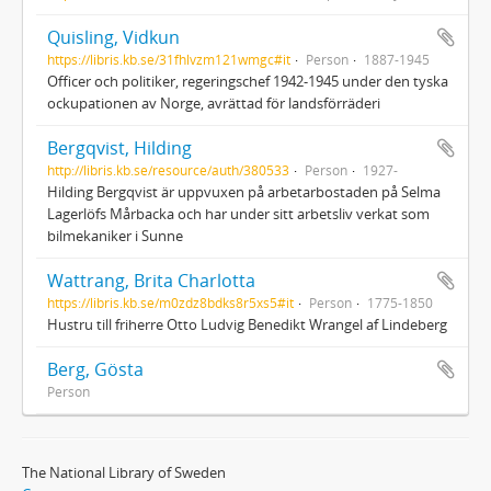
Quisling, Vidkun
https://libris.kb.se/31fhlvzm121wmgc#it
Person
1887-1945
Officer och politiker, regeringschef 1942-1945 under den tyska
ockupationen av Norge, avrättad för landsförräderi
Bergqvist, Hilding
http://libris.kb.se/resource/auth/380533
Person
1927-
Hilding Bergqvist är uppvuxen på arbetarbostaden på Selma
Lagerlöfs Mårbacka och har under sitt arbetsliv verkat som
bilmekaniker i Sunne
Wattrang, Brita Charlotta
https://libris.kb.se/m0zdz8bdks8r5xs5#it
Person
1775-1850
Hustru till friherre Otto Ludvig Benedikt Wrangel af Lindeberg
Berg, Gösta
Person
The National Library of Sweden