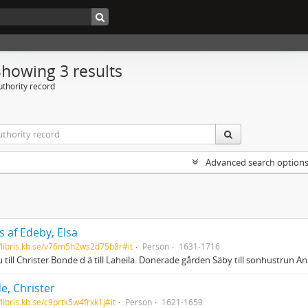
Showing 3 results
uthority record
Advanced search option
 af Edeby, Elsa
//libris.kb.se/v76m5h2ws2d75b8r#it
Person
1631-1716
 till Christer Bonde d ä till Laheila. Donerade gården Säby till sonhustrun 
e, Christer
/libris.kb.se/c9prtk5w4frxk1j#it
Person
1621-1659