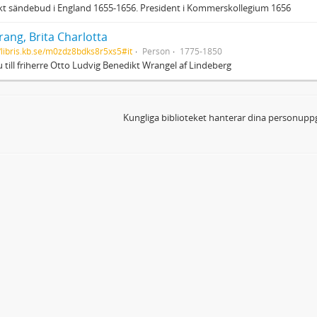
t sändebud i England 1655-1656. President i Kommerskollegium 1656
ang, Brita Charlotta
//libris.kb.se/m0zdz8bdks8r5xs5#it
Person
1775-1850
 till friherre Otto Ludvig Benedikt Wrangel af Lindeberg
Kungliga biblioteket hanterar dina personuppg