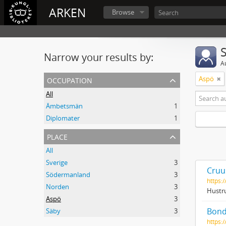
ARKEN
Browse
Narrow your results by:
A
occupation
Aspö
All
Ämbetsmän
1
Diplomater
1
place
All
Sverige
3
Cruus
Södermanland
3
https:
Norden
3
Hustru
Aspö
3
Bond
Säby
3
https:/