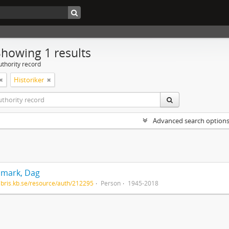
Showing 1 results
uthority record
Historiker
Advanced search option
mark, Dag
/libris.kb.se/resource/auth/212295
Person
1945-2018