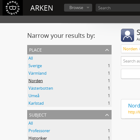
ARKEN
Browse
Narrow your results by:
A
place
Norden
All
Sverige
1
Värmland
1
Norden
1
Västerbotten
1
Umeå
1
Karlstad
1
Nord
http:/
subject
All
Professorer
1
Historiker
1