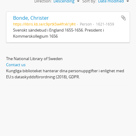
Direction:
Descending
Sort by:
Date modified
Bonde, Christer
https://libris.kb.se/c9prtk5w4frxk1j#it
Person
1621-1659
Svenskt sändebud i England 1655-1656. President i
Kommerskollegium 1656
The National Library of Sweden
Contact us
Kungliga biblioteket hanterar dina personuppgifter i enlighet med
EU:s dataskyddsförordning (2018), GDPR.