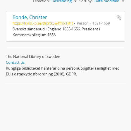
Direction:
Descending
Sort by:
Date modified
Bonde, Christer
https://libris.kb.se/c9prtk5w4frxk1j#it
Person
1621-1659
Svenskt sändebud i England 1655-1656. President i
Kommerskollegium 1656
The National Library of Sweden
Contact us
Kungliga biblioteket hanterar dina personuppgifter i enlighet med
EU:s dataskyddsförordning (2018), GDPR.