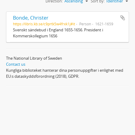
Direction:
Ascending
Sort by:
Identifier
Bonde, Christer
https://libris.kb.se/c9prtk5w4frxk1j#it
Person
1621-1659
Svenskt sändebud i England 1655-1656. President i
Kommerskollegium 1656
The National Library of Sweden
Contact us
Kungliga biblioteket hanterar dina personuppgifter i enlighet med
EU:s dataskyddsförordning (2018), GDPR.