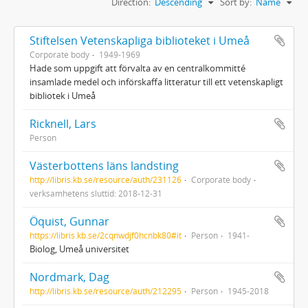
Direction:
Descending
Sort by:
Name
Stiftelsen Vetenskapliga biblioteket i Umeå
Corporate body
1949-1969
Hade som uppgift att förvalta av en centralkommitté
insamlade medel och införskaffa litteratur till ett vetenskapligt
bibliotek i Umeå
Ricknell, Lars
Person
Västerbottens läns landsting
http://libris.kb.se/resource/auth/231126
Corporate body
verksamhetens sluttid: 2018-12-31
Öquist, Gunnar
https://libris.kb.se/2cqnwdjf0hcnbk80#it
Person
1941-
Biolog, Umeå universitet
Nordmark, Dag
http://libris.kb.se/resource/auth/212295
Person
1945-2018