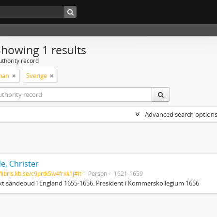
Showing 1 results
uthority record
män
Sverige
Advanced search option
e, Christer
/libris.kb.se/c9prtk5w4frxk1j#it
Person
1621-1659
t sändebud i England 1655-1656. President i Kommerskollegium 1656