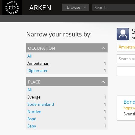
ARKEN
Browse
Narrow your results by:
A
occupation
Ämbets
All
Ämbetsmän
1
Diplomater
1
place
All
Sverige
1
Bond
Södermanland
1
https:/
Norden
1
Svensk
Aspö
1
Säby
1