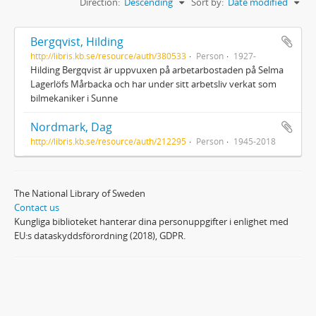
Direction:
Descending
Sort by:
Date modified
Bergqvist, Hilding
http://libris.kb.se/resource/auth/380533
Person
1927-
Hilding Bergqvist är uppvuxen på arbetarbostaden på Selma
Lagerlöfs Mårbacka och har under sitt arbetsliv verkat som
bilmekaniker i Sunne
Nordmark, Dag
http://libris.kb.se/resource/auth/212295
Person
1945-2018
The National Library of Sweden
Contact us
Kungliga biblioteket hanterar dina personuppgifter i enlighet med
EU:s dataskyddsförordning (2018), GDPR.