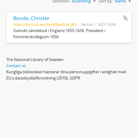
Direction:
Ascending
Sort by:
Name
Bonde, Christer
https://libris.kb.se/c9prtk5w4frxk1j#it
Person
1621-1659
Svenskt sändebud i England 1655-1656. President i
Kommerskollegium 1656
The National Library of Sweden
Contact us
Kungliga biblioteket hanterar dina personuppgifter i enlighet med
EU:s dataskyddsförordning (2018), GDPR.