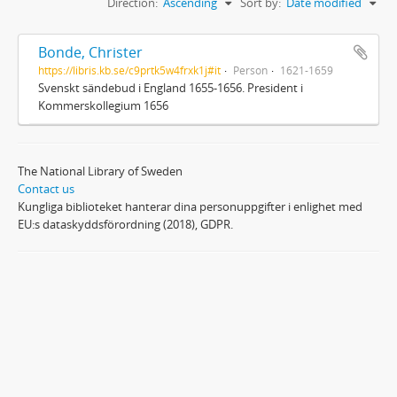
Direction:
Ascending
Sort by:
Date modified
Bonde, Christer
https://libris.kb.se/c9prtk5w4frxk1j#it
Person
1621-1659
Svenskt sändebud i England 1655-1656. President i
Kommerskollegium 1656
The National Library of Sweden
Contact us
Kungliga biblioteket hanterar dina personuppgifter i enlighet med
EU:s dataskyddsförordning (2018), GDPR.