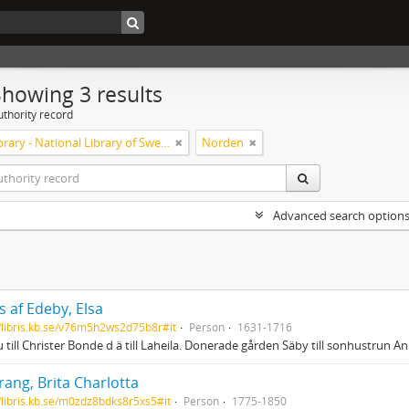
Showing 3 results
uthority record
Rogge Library - National Library of Sweden
Norden
Advanced search option
 af Edeby, Elsa
//libris.kb.se/v76m5h2ws2d75b8r#it
Person
1631-1716
 till Christer Bonde d ä till Laheila. Donerade gården Säby till sonhustrun 
ang, Brita Charlotta
//libris.kb.se/m0zdz8bdks8r5xs5#it
Person
1775-1850