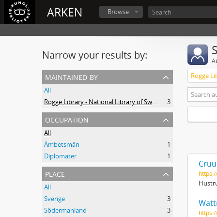
ARKEN
Browse
Narrow your results by:
A
maintained by
All
Rogge Library - National Library of Sweden
3
occupation
All
Ämbetsmän
1
Diplomater
1
Cruus
place
https:
Hustru
All
Sverige
3
Wattr
Södermanland
3
https: