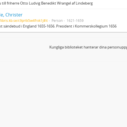
 till friherre Otto Ludvig Benedikt Wrangel af Lindeberg
e, Christer
/libris.kb.se/c9prtk5w4frxk1j#it
Person
1621-1659
t sändebud i England 1655-1656. President i Kommerskollegium 1656
Kungliga biblioteket hanterar dina personuppg