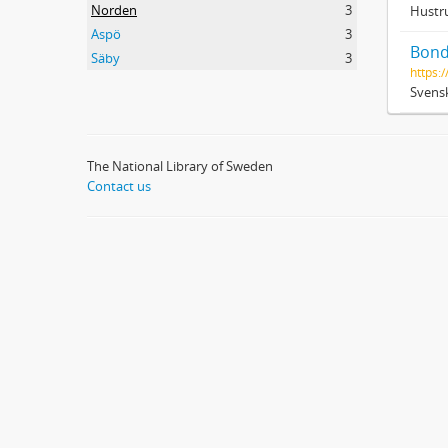
Norden
3
Hustru
Aspö
3
Bond
Säby
3
https:/
Svensk
The National Library of Sweden
Contact us