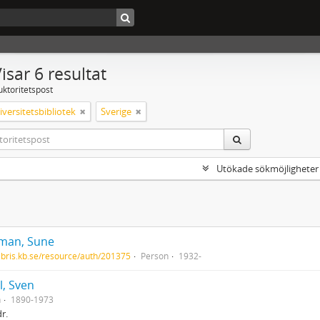
isar 6 resultat
uktoritetspost
versitetsbibliotek
Sverige
Utökade sökmöjligheter
man, Sune
/libris.kb.se/resource/auth/201375
Person
1932-
l, Sven
n
1890-1973
r.