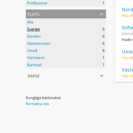
Professorer
1
Nord
plats
http:/
Alla
Stift
Sverige
6
Institu
Norden
6
Hade s
Västerbotten
6
Umeå
6
Umeå
Värmland
1
http:/
Karlstad
1
Väst
ämne
http:/
Kungliga biblioteket
Kontakta oss