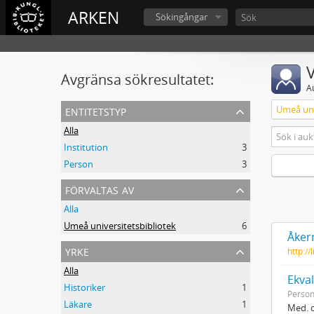
ARKEN
Sökingångar
V
Avgränsa sökresultatet:
A
entitetstyp
Umeå uni
Alla
Institution
3
Person
3
förvaltas av
Alla
Umeå universitetsbibliotek
6
Åker
yrke
http:/
Alla
Ekval
Historiker
1
Perso
Läkare
1
Med. d