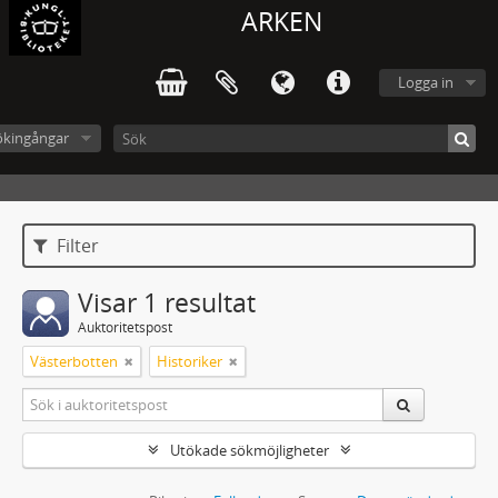
ARKEN
Logga in
ökingångar
Filter
Visar 1 resultat
Auktoritetspost
Västerbotten
Historiker
Utökade sökmöjligheter