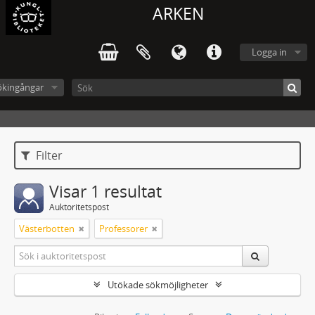
ARKEN
Logga in
ökingångar
Filter
Visar 1 resultat
Auktoritetspost
Västerbotten
Professorer
Utökade sökmöjligheter