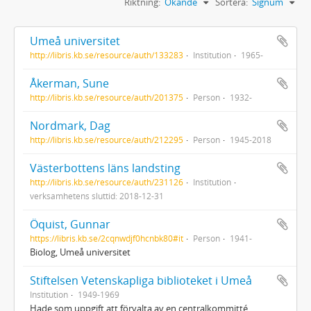
Riktning:
Ökande
Sortera:
Signum
Umeå universitet
http://libris.kb.se/resource/auth/133283
Institution
1965-
Åkerman, Sune
http://libris.kb.se/resource/auth/201375
Person
1932-
Nordmark, Dag
http://libris.kb.se/resource/auth/212295
Person
1945-2018
Västerbottens läns landsting
http://libris.kb.se/resource/auth/231126
Institution
verksamhetens sluttid: 2018-12-31
Öquist, Gunnar
https://libris.kb.se/2cqnwdjf0hcnbk80#it
Person
1941-
Biolog, Umeå universitet
Stiftelsen Vetenskapliga biblioteket i Umeå
Institution
1949-1969
Hade som uppgift att förvalta av en centralkommitté