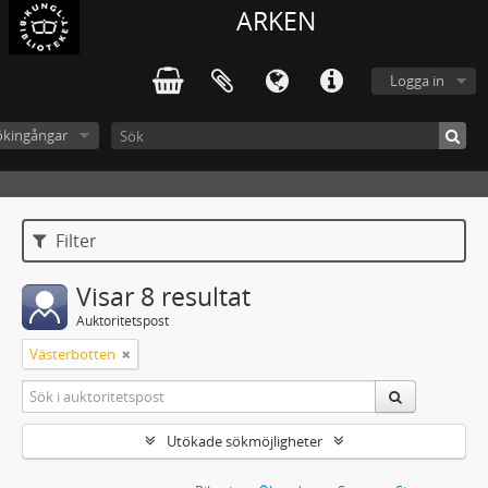
ARKEN
Logga in
ökingångar
Filter
Visar 8 resultat
Auktoritetspost
Västerbotten
Utökade sökmöjligheter