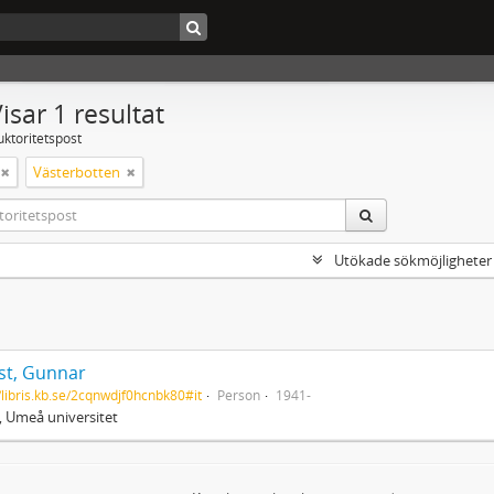
isar 1 resultat
uktoritetspost
Västerbotten
Utökade sökmöjligheter
st, Gunnar
//libris.kb.se/2cqnwdjf0hcnbk80#it
Person
1941-
, Umeå universitet