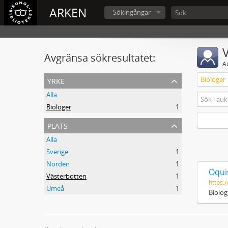
ARKEN
Sökingångar
V
Avgränsa sökresultatet:
A
yrke
Biologer
Alla
Biologer
1
plats
Alla
Sverige
1
Norden
1
Öqui
Västerbotten
1
https:
Umeå
1
Biolog