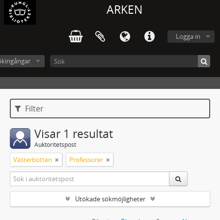
ARKEN
Logga in
ökingångar
Filter
Visar 1 resultat
Auktoritetspost
Västerbotten
Professorer
Utökade sökmöjligheter