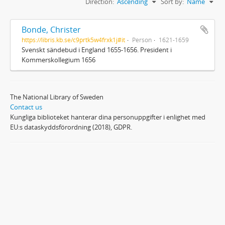
Direction:
Ascending
Sort by:
Name
Bonde, Christer
https://libris.kb.se/c9prtk5w4frxk1j#it
Person
1621-1659
Svenskt sändebud i England 1655-1656. President i
Kommerskollegium 1656
The National Library of Sweden
Contact us
Kungliga biblioteket hanterar dina personuppgifter i enlighet med
EU:s dataskyddsförordning (2018), GDPR.