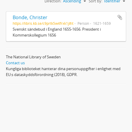
Direction:
Ascending
Sort by:
Identifier
Bonde, Christer
https://libris.kb.se/c9prtk5w4frxk1j#it
Person
1621-1659
Svenskt sändebud i England 1655-1656. President i
Kommerskollegium 1656
The National Library of Sweden
Contact us
Kungliga biblioteket hanterar dina personuppgifter i enlighet med
EU:s dataskyddsförordning (2018), GDPR.